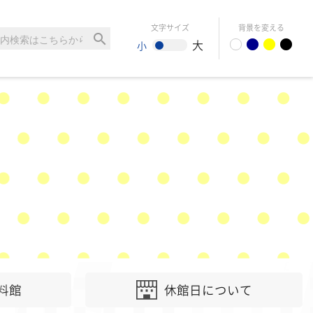
文字サイズ
背景を変える
search
大
小
料館
休館日について