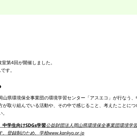
来教室第4回が開催しました。
んです。
？
岡山県環境保全事業団の環境学習センター「アスエコ」が行なう、
方が取り組んでいる活動や、その中で感じること、考えたことにつ
い。
中学生向けSDGs学習
公益財団法人岡山県環境保全事業団環境学
です。登録制のため、学校
www.kankyo.or.jp