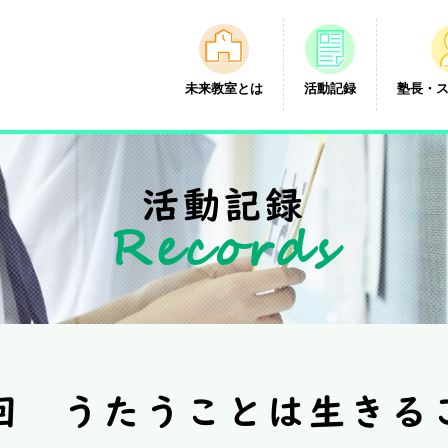
未来教室とは
活動記録
塾長・
活動記録
Records
4回 うたうことは生きる