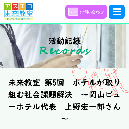
お問い合わせ
未来教室とは
活動記録
Records
活動記録
塾長・スタッフ紹介
未来教室 第5回 ホテルが取り
アクセス
組む社会課題解決 ～岡山ビュ
お知らせ
ーホテル代表 上野宏一郎さん
～