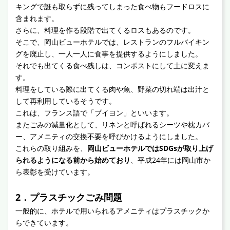
キングで誰も取らずに残ってしまった食べ物もフードロスに
含まれます。
さらに、料理を作る段階で出てくるロスもあるのです。
そこで、岡山ビューホテルでは、レストランのフルバイキン
グを廃止し、一人一人に食事を提供するようにしました。
それでも出てくる食べ残しは、コンポストにして土に変えま
す。
料理をしている際に出てくる肉や魚、野菜の切れ端は出汁と
して再利用しているそうです。
これは、フランス語で「ブイヨン」といいます。
またごみの減量化として、リネンと呼ばれるシーツや枕カバ
ー、アメニティの交換不要を呼びかけるようにしました。
これらの取り組みを、
岡山ビューホテルではSDGsが取り上げ
られるようになる前から始めており
、平成24年には岡山市か
ら表彰を受けています。
2．プラスチックごみ問題
一般的に、ホテルで用いられるアメニティはプラスチックか
らできています。