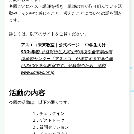
各回ごとにゲスト講師を招き、講師の方が取り組んでいる活
動や、その中で感じること、考えたことについての話を聞き
ます。
詳しくは、以下のサイトをご覧ください。
アスエコ未来教室｜公式ページ 中学生向け
SDGs学習
公益財団法人岡山県環境保全事業団環
境学習センター「アスエコ」が運営する中学生向
けのSDGs学習教室です。登録制のため、学校
www.kankyo.or.jp
活動の内容
今回の活動は、以下の通りです。
1．チェックイン
2．ゲストトーク
3．質問セッション
4．チェックアウト