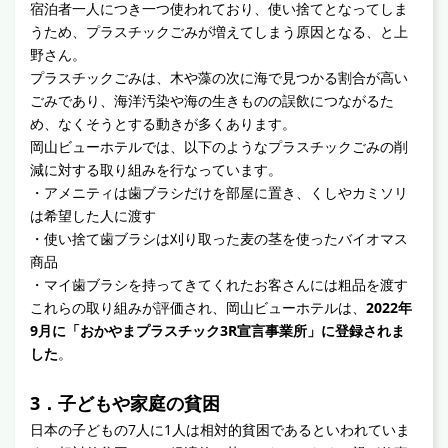
宿泊者一人につき一つ使われており、使い捨てとなってしま
うため、プラスチックごみが増えてしまう原因となる、と上
野さん。
プラスチックごみは、木や藻の次に海で見つかる割合が高い
ごみであり、海洋汚染や海の生きものの誤飲につながるた
め、なくそうとする動きが多くあります。
岡山ビューホテルでは、以下のようなプラスチックごみの削
減に対する取り組みを行なっています。
・アメニティは歯ブラシだけを部屋に置き、くしやカミソリ
は希望した人に渡す
・使い捨て歯ブラシは刈り取った麦の茎を使ったバイオマス
商品
・マイ歯ブラシを持ってきてくれたお客さんには粗品を渡す
これらの取り組みが評価され、岡山ビューホテルは、
2022年
9月に「おかやまプラスチック3R宣言事業所」に登録されま
した
。
3．子どもや家庭の貧困
日本の子どもの7人に1人は相対的貧困であるといわれていま