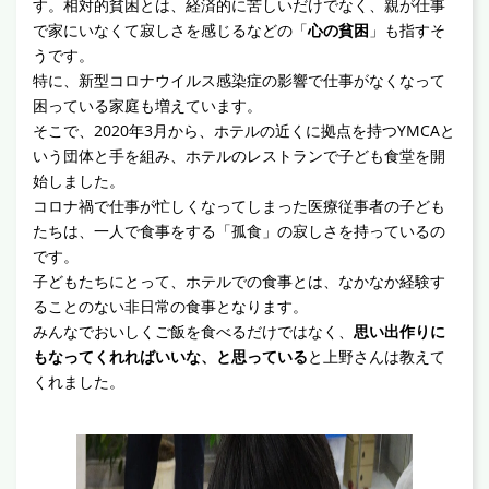
す。相対的貧困とは、経済的に苦しいだけでなく、親が仕事
で家にいなくて寂しさを感じるなどの「
心の貧困
」も指すそ
うです。
特に、新型コロナウイルス感染症の影響で仕事がなくなって
困っている家庭も増えています。
そこで、2020年3月から、ホテルの近くに拠点を持つYMCAと
いう団体と手を組み、ホテルのレストランで子ども食堂を開
始しました。
コロナ禍で仕事が忙しくなってしまった医療従事者の子ども
たちは、一人で食事をする「孤食」の寂しさを持っているの
です。
子どもたちにとって、ホテルでの食事とは、なかなか経験す
ることのない非日常の食事となります。
みんなでおいしくご飯を食べるだけではなく、
思い出作りに
もなってくれればいいな、と思っている
と上野さんは教えて
くれました。