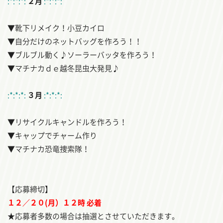
:*:*:*:
２月
:*:*:*:
▼靴下リメイク！小豆カイロ
▼自分だけのネットバッグを作ろう！！
▼ブルブル動く♪ソーラーバッタを作ろう！
▼マチナカｄｅ越冬昆虫大発見♪
:*:*:*:
３月
:*:*:*:
▼リサイクルキャンドルを作ろう！
▼キャップでチャーム作り
▼マチナカ恐竜捜索隊！
【応募締切】
１２／２０(
月
）１２時 必着
★応募者多数の場合は抽選とさせていただきます。