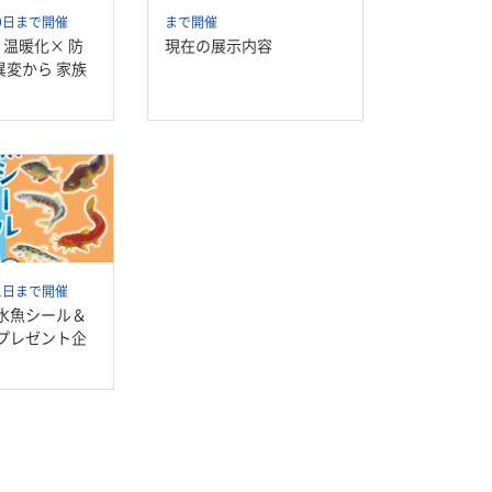
30日まで開催
まで開催
 温暖化× 防
現在の展示内容
異変から 家族
31日まで開催
淡水魚シール＆
 プレゼント企