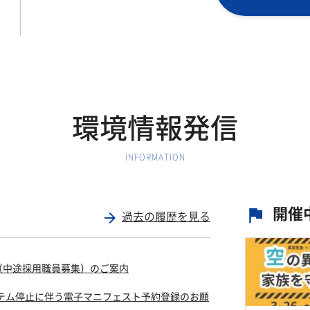
環境情報発信
INFORMATION
開催
flag
過去の履歴を見る
arrow_forward
（中途採用職員募集）のご案内
ステム停止に伴う電子マニフェスト予約登録のお願