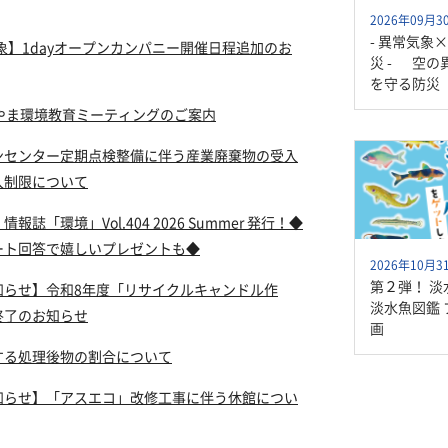
2026年09月
- 異常気象×
対象】1dayオープンカンパニー開催日程追加のお
災 - 空の
を守る防災
かやま環境教育ミーティングのご案内
ンセンター定期点検整備に伴う産業廃棄物の受入
入制限について
報誌「環境」Vol.404 2026 Summer 発行！◆
ート回答で嬉しいプレゼントも◆
2026年10月
第２弾！ 
知らせ】令和8年度「リサイクルキャンドル作
淡水魚図鑑
終了のお知らせ
画
する処理後物の割合について
知らせ】「アスエコ」改修工事に伴う休館につい