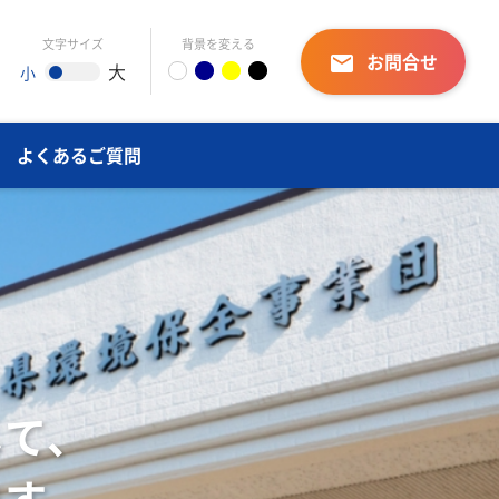
文字サイズ
背景を変える
お問合せ
email
大
小
よくあるご質問
、
発を