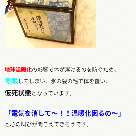
地球温暖化
の影響で体が溶けるのを防ぐため、
冬眠
してしまい、氷の髪の毛で体を覆い、
仮死状態
となっています。
「電気を消して～！！温暖化困るの～」
と心の叫びが聞こえてきそうです。