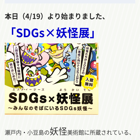
本日（4/19）より始まりました、
「SDGs×妖怪展」
妖怪
瀬戸内・小豆島の
美術館に所蔵されている、