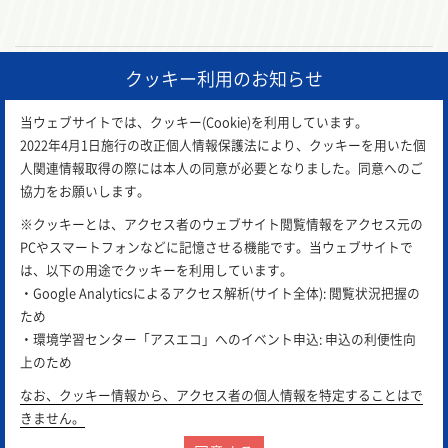
クッキー利用のお知らせ
前の記事
一覧に戻る
次の記事
当ウェブサイトでは、クッキー(Cookie)を利用しています。
2022年4月1日施行の改正個人情報保護法により、クッキーを用いた個
人関連情報取得の際には本人の同意が必要となりました。同意へのご
協力をお願いします。
※クッキーとは、アクセス者のウェブサイト閲覧情報をアクセス元の
PCやスマートフォンなどに記憶させる機能です。当ウェブサイトで
は、以下の用途でクッキーを利用しています。
・Google Analyticsによるアクセス解析(サイト全体): 閲覧状況把握の
ため
アスエコは
公益財団法人 岡山県環境保全事業団
が運営し
・環境学習センター「アスエコ」へのイベント申込: 申込の利便性向
ています。
上のため
サイトポリシー
プライバシーポリシー
リンク集
なお、クッキー情報から、アクセス者の個人情報を特定することはで
きません。