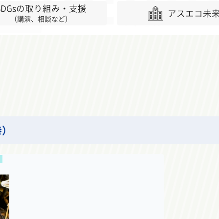
SDGsの取り組み・支援
アスエコ未
（講演、相談など）
巻）
！