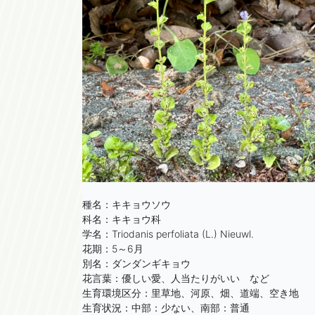
種名：キキョウソウ

科名：キキョウ科

学名：Triodanis perfoliata (L.) Nieuwl.

花期：5～6月

別名：ダンダンギキョウ

花言葉：優しい愛、人当たりがいい　など

生育環境区分：里草地、河原、畑、道端、空き地

生育状況：中部：少ない、南部：普通
