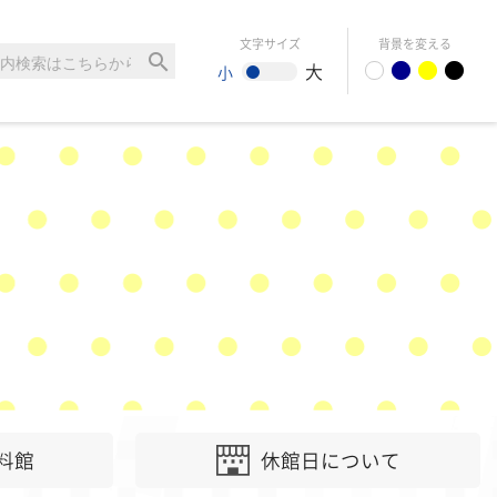
文字サイズ
背景を変える
search
大
小
料館
休館日について