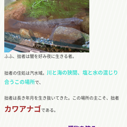
ふふ、拙者は闇を好み夜に生きる者。
川と海の狭間、塩と水の混じり
拙者の住処は汽水域。
合うこの場所
で、
拙者は長き年月を生き抜いてきた。この場所の主こそ、拙者
カワアナゴ
である。