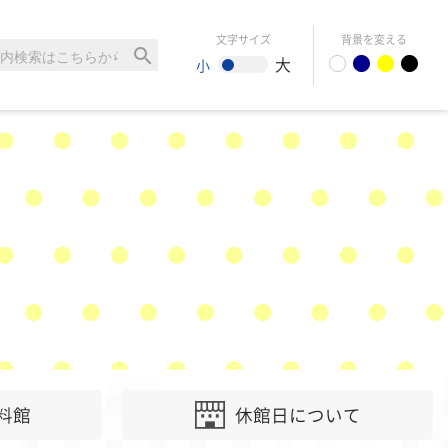
文字サイズ
背景を変える
search
大
小
料館
休館日について