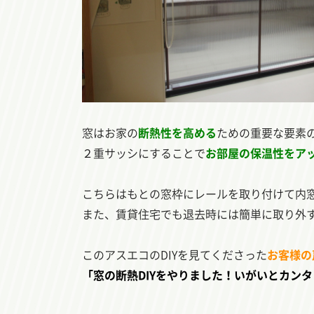
窓はお家の
断熱性を高める
ための重要な要素
２重サッシにすることで
お部屋の保温性をア
こちらはもとの窓枠にレールを取り付けて内
また、賃貸住宅でも退去時には簡単に取り外
このアスエコのDIYを見てくださった
お客様の
「窓の断熱DIYをやりました！いがいとカン