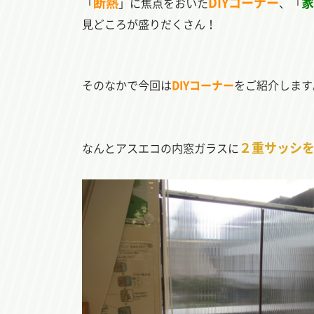
断熱
DIYコーナー
家
「
」に焦点をおいた
、「
見どころが盛りだくさん！
そのなかで今回は
DIYコーナー
をご紹介します
２重サッシ
なんとアスエコの内窓ガラスに