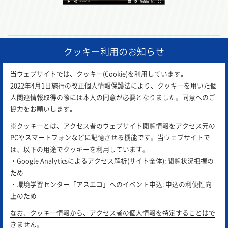
クッキー利用のお知らせ
前の記事
一覧に戻る
次の記事
当ウェブサイトでは、クッキー(Cookie)を利用しています。
2022年4月1日施行の改正個人情報保護法により、クッキーを用いた個
人関連情報取得の際には本人の同意が必要となりました。同意へのご
協力をお願いします。
※クッキーとは、アクセス者のウェブサイト閲覧情報をアクセス元の
PCやスマートフォンなどに記憶させる機能です。当ウェブサイトで
は、以下の用途でクッキーを利用しています。
・Google Analyticsによるアクセス解析(サイト全体): 閲覧状況把握の
ため
アスエコは
公益財団法人 岡山県環境保全事業団
が運営し
・環境学習センター「アスエコ」へのイベント申込: 申込の利便性向
ています。
上のため
サイトポリシー
プライバシーポリシー
リンク集
なお、クッキー情報から、アクセス者の個人情報を特定することはで
きません。