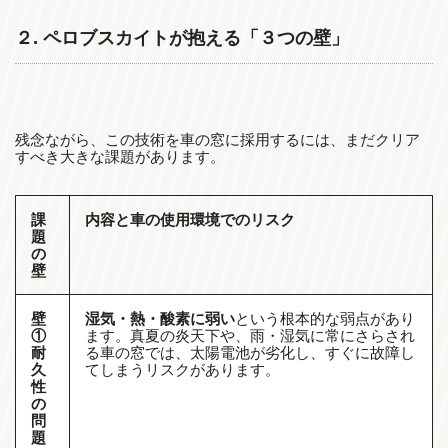
２. ペロブスカイトが抱える「３つの壁」
残念ながら、この技術を車の窓に採用するには、まだクリア
すべき大きな課題があります。
課
内容と車の使用環境でのリスク
題
の
壁
壁
湿気・熱・酸素に弱い
という根本的な弱点があり
①
ます。真夏の炎天下や、雨・湿気に常にさらされ
耐
る車の窓では、太陽電池が劣化し、すぐに故障し
久
てしまうリスクがあります。
性
の
問
題