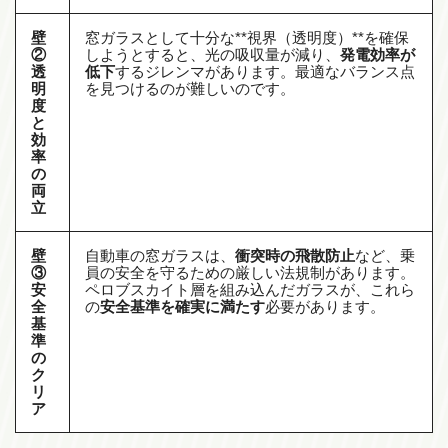
壁
窓ガラスとして十分な**視界（透明度）**を確保
②
しようとすると、光の吸収量が減り、
発電効率が
透
低下
するジレンマがあります。最適なバランス点
明
を見つけるのが難しいのです。
度
と
効
率
の
両
立
壁
自動車の窓ガラスは、
衝突時の飛散防止
など、乗
③
員の安全を守るための厳しい法規制があります。
安
ペロブスカイト層を組み込んだガラスが、これら
全
の
安全基準を確実に満たす
必要があります。
基
準
の
ク
リ
ア