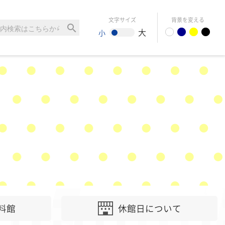
文字サイズ
背景を変える
search
大
小
料館
休館日について