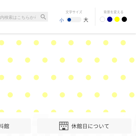
文字サイズ
背景を変える
search
大
小
料館
休館日について