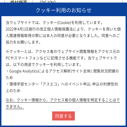
機材概要
（DC10V）。
・発電の仕組みを手軽に体験できます
クッキー利用のお知らせ
当ウェブサイトでは、クッキー(Cookie)を利用しています。
2022年4月1日施行の改正個人情報保護法により、クッキーを用いた個
人関連情報取得の際には本人の同意が必要となりました。同意へのご
協力をお願いします。
※クッキーとは、アクセス者のウェブサイト閲覧情報をアクセス元の
PCやスマートフォンなどに記憶させる機能です。当ウェブサイトで
は、以下の用途でクッキーを利用しています。
・Google Analyticsによるアクセス解析(サイト全体): 閲覧状況把握の
ため
・環境学習センター「アスエコ」へのイベント申込: 申込の利便性向
上のため
なお、クッキー情報から、アクセス者の個人情報を特定することはで
24
きません。
手回し発電機 付属機器電灯台（蛍光灯＋
同意する
白熱球＋LED）