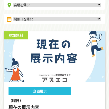
room
date_range
参加無料
企画展示
（曜日）
現在の展示内容