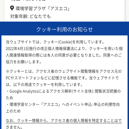
環境学習プラザ「アスエコ」
対象年齢: どなたでも
クッキー利用のお知らせ
1
当ウェブサイトでは、クッキー(Cookie)を利用しています。
2022年4月1日施行の改正個人情報保護法により、クッキーを用いた個
人関連情報取得の際には本人の同意が必要となりました。同意へのご
協力をお願いします。
※クッキーとは、アクセス者のウェブサイト閲覧情報をアクセス元の
PCやスマートフォンなどに記憶させる機能です。当ウェブサイトで
は、以下の用途でクッキーを利用しています。
・Google Analyticsによるアクセス解析(サイト全体): 閲覧状況把握の
ため
アスエコは
公益財団法人 岡山県環境保全事業団
が運営し
・環境学習センター「アスエコ」へのイベント申込: 申込の利便性向
ています。
上のため
サイトポリシー
プライバシーポリシー
リンク集
なお、クッキー情報から、アクセス者の個人情報を特定することはで
きません。