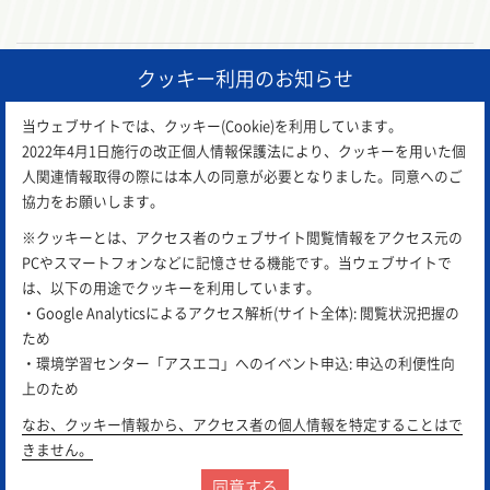
クッキー利用のお知らせ
前の記事
一覧に戻る
次の記事
当ウェブサイトでは、クッキー(Cookie)を利用しています。
2022年4月1日施行の改正個人情報保護法により、クッキーを用いた個
人関連情報取得の際には本人の同意が必要となりました。同意へのご
協力をお願いします。
※クッキーとは、アクセス者のウェブサイト閲覧情報をアクセス元の
PCやスマートフォンなどに記憶させる機能です。当ウェブサイトで
は、以下の用途でクッキーを利用しています。
・Google Analyticsによるアクセス解析(サイト全体): 閲覧状況把握の
ため
アスエコは
公益財団法人 岡山県環境保全事業団
が運営し
・環境学習センター「アスエコ」へのイベント申込: 申込の利便性向
ています。
上のため
サイトポリシー
プライバシーポリシー
リンク集
なお、クッキー情報から、アクセス者の個人情報を特定することはで
きません。
同意する
Copyright © 2018 岡山県環境保全事業団