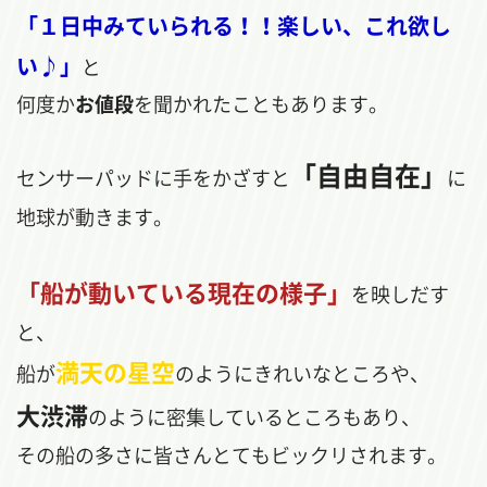
「１日中みていられる！！楽しい、これ欲し
い♪」
と
何度か
お値段
を聞かれたこともあります。
「自由自在」
センサーパッドに手をかざすと
に
地球が動きます。
「船が動いている現在の様子」
を映しだす
と、
満天の星空
船が
のようにきれいなところや、
大渋滞
のように密集しているところもあり、
その船の多さに皆さんとてもビックリされます。