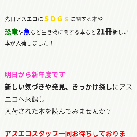
ＳＤＧｓ
先日アスエコに
に関する本や
21冊
恐竜
魚
や
など生き物に関する本など
新しい
本が入荷しました！！
明日から新年度です
新しい気づきや発見、きっかけ探し
にアス
エコへ来館し
入荷された本を読んでみませんか？
アスエコスタッフ一同お待ちしておりま