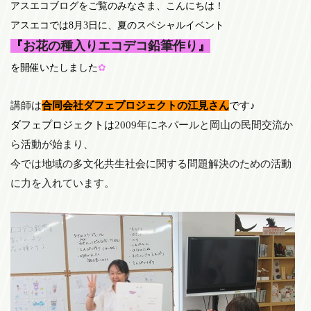
アスエコブログをご覧のみなさま、こんにちは！
アスエコでは8
月3
日に、夏のスペシャルイベント
『
お花の種入りエコデコ鉛筆作り
』
を開催いたしました
✿
講師は
合同会社ダフェプロジェクト
の江見さん
です♪
ダフェプロジェクトは
2009年にネパールと岡山の民間交流か
ら活動が始まり、
今では地域の多文化共生社会に関する問題解決のための活動
に力を入れています。