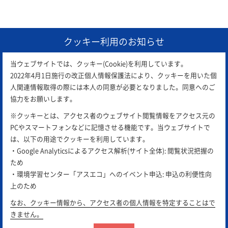
1
クッキー利用のお知らせ
当ウェブサイトでは、クッキー(Cookie)を利用しています。
2022年4月1日施行の改正個人情報保護法により、クッキーを用いた個
人関連情報取得の際には本人の同意が必要となりました。同意へのご
協力をお願いします。
※クッキーとは、アクセス者のウェブサイト閲覧情報をアクセス元の
PCやスマートフォンなどに記憶させる機能です。当ウェブサイトで
は、以下の用途でクッキーを利用しています。
・Google Analyticsによるアクセス解析(サイト全体): 閲覧状況把握の
ため
アスエコは
公益財団法人 岡山県環境保全事業団
が運営し
・環境学習センター「アスエコ」へのイベント申込: 申込の利便性向
ています。
上のため
サイトポリシー
プライバシーポリシー
リンク集
なお、クッキー情報から、アクセス者の個人情報を特定することはで
きません。