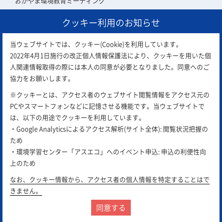
おかやま環境教育ミーティング
クッキー利用のお知らせ
アスエコ会員について
当ウェブサイトでは、クッキー(Cookie)を利用しています。
2022年4月1日施行の改正個人情報保護法により、クッキーを用いた個
人関連情報取得の際には本人の同意が必要となりました。同意へのご
協力をお願いします。
※クッキーとは、アクセス者のウェブサイト閲覧情報をアクセス元の
PCやスマートフォンなどに記憶させる機能です。当ウェブサイトで
は、以下の用途でクッキーを利用しています。
・Google Analyticsによるアクセス解析(サイト全体): 閲覧状況把握の
ため
お問合せ
email
・環境学習センター「アスエコ」へのイベント申込: 申込の利便性向
上のため
サイトポリシー
プライバシーポリシー
リンク集
なお、クッキー情報から、アクセス者の個人情報を特定することはで
きません。
Copyright © 2018 岡山県環境保全事業団
All Rights Reserved.
同意する