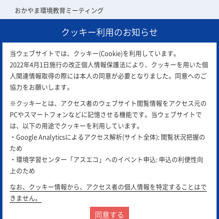
おかやま環境教育ミーティング
クッキー利用のお知らせ
アスエコ会員について
当ウェブサイトでは、クッキー(Cookie)を利用しています。
2022年4月1日施行の改正個人情報保護法により、クッキーを用いた個
人関連情報取得の際には本人の同意が必要となりました。同意へのご
協力をお願いします。
※クッキーとは、アクセス者のウェブサイト閲覧情報をアクセス元の
PCやスマートフォンなどに記憶させる機能です。当ウェブサイトで
は、以下の用途でクッキーを利用しています。
・Google Analyticsによるアクセス解析(サイト全体): 閲覧状況把握の
ため
お問合せ
email
・環境学習センター「アスエコ」へのイベント申込: 申込の利便性向
上のため
サイトポリシー
プライバシーポリシー
リンク集
なお、クッキー情報から、アクセス者の個人情報を特定することはで
きません。
Copyright © 2018 岡山県環境保全事業団
All Rights Reserved.
同意する