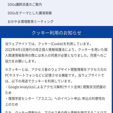
SDGs講師派遣のご案内
SDGsをテーマとした講演実績
おかやま環境教育ミーティング
クッキー利用のお知らせ
アスエコ会員について
当ウェブサイトでは、クッキー(Cookie)を利用しています。
2022年4月1日施行の改正個人情報保護法により、クッキーを用いた個
人関連情報取得の際には本人の同意が必要となりました。同意へのご
協力をお願いします。
※クッキーとは、アクセス者のウェブサイト閲覧情報をアクセス元の
PCやスマートフォンなどに記憶させる機能です。当ウェブサイトで
は、以下の用途でクッキーを利用しています。
・Google Analyticsによるアクセス解析(サイト全体): 閲覧状況把握の
ため
お問合せ
email
・環境学習センター「アスエコ」へのイベント申込: 申込の利便性向
上のため
サイトポリシー
プライバシーポリシー
リンク集
なお、クッキー情報から、アクセス者の個人情報を特定することはで