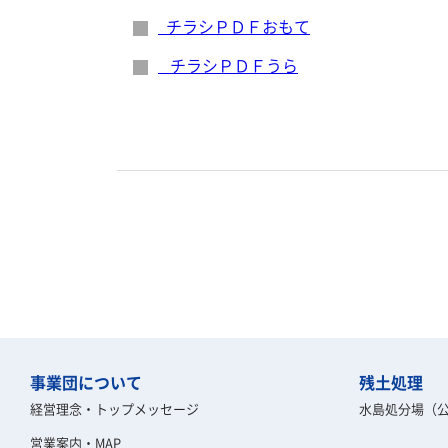
チラシＰＤＦおもて
チラシＰＤＦうら
事業団について
残土処理
経営理念・トップメッセージ
水島処分場（
営業案内・MAP