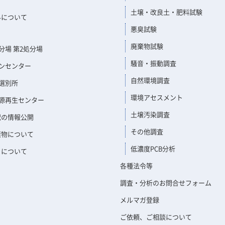
土壌・改良土・肥料試験
みについて
悪臭試験
廃棄物試験
分場 第2処分場
騒音・振動調査
ンセンター
自然環境調査
選別所
環境アセスメント
源再生センター
土壌汚染調査
況の情報公開
その他調査
棄物について
低濃度PCB分析
きについて
各種法令等
調査・分析のお問合せフォーム
メルマガ登録
ご依頼、ご相談について