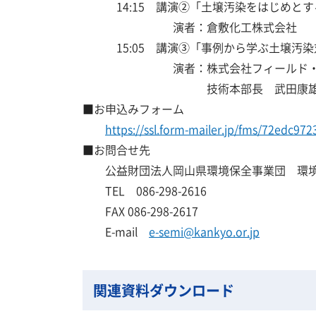
14:15 講演②「土壌汚染をはじめとす
演者：倉敷化工株式会社
15:05 講演③「事例から学ぶ土壌汚染
演者：株式会社フィールド・パ
技術本部長 武田康雄
■お申込みフォーム
https://ssl.form-mailer.jp/fms/72edc97
■お問合せ先
公益財団法人岡山県環境保全事業団 環
TEL 086-298-2616
FAX 086-298-2617
E-mail
e-semi@kankyo.or.jp
関連資料ダウンロード