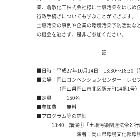
業、倉敷化工株式会社様に土壌汚染をはじめ
行政手続きについても学ぶことができます。
土壌汚染の事例や企業の環境汚染予防活動な
の機会を逃さず、是非ご参加ください。
記
■日時：平成27年10月14日 13:30～16:30（
■会場：岡山コンベンションセンター レセ
（岡山県岡山市北区駅元町14番1号）
■定員 150名
■参加費 無料
■プログラム等の詳細
13:40 講演①「土壌汚染関連法令と行
演者：岡山県環境文化部環境管理