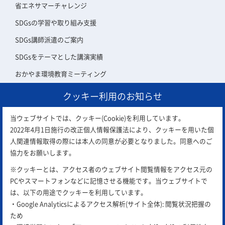
省エネサマーチャレンジ
SDGsの学習や取り組み支援
SDGs講師派遣のご案内
SDGsをテーマとした講演実績
おかやま環境教育ミーティング
クッキー利用のお知らせ
アスエコ会員について
当ウェブサイトでは、クッキー(Cookie)を利用しています。
2022年4月1日施行の改正個人情報保護法により、クッキーを用いた個
人関連情報取得の際には本人の同意が必要となりました。同意へのご
協力をお願いします。
※クッキーとは、アクセス者のウェブサイト閲覧情報をアクセス元の
PCやスマートフォンなどに記憶させる機能です。当ウェブサイトで
は、以下の用途でクッキーを利用しています。
・Google Analyticsによるアクセス解析(サイト全体): 閲覧状況把握の
ため
お問合せ
email