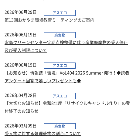
2026年06月29日
アスエコ
第13回おかやま環境教育ミーティングのご案内
2026年06月19日
廃棄物
水島クリーンセンター定期点検整備に伴う産業廃棄物の受入停止
及び受入制限について
2026年06月15日
アスエコ
【お知らせ】情報誌「環境」Vol.404 2026 Summer 発行！◆読者
アンケート回答で嬉しいプレゼントも◆
2026年04月28日
アスエコ
【大切なお知らせ】令和8年度「リサイクルキャンドル作り」の受
付終了のお知らせ
2026年03月09日
廃棄物
受入物に対する処理後物の割合について